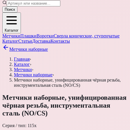
Поиск
Каталог
Метчики
Плашки
Воротки
Сверла конические, ступенчатые
Каталог
Статьи
Доставка
Контакты
Метчики наборные
Главная
›
Каталог
›
Метчики
›
Метчики наборные
›
Метчики наборные, унифицированная чёрная резьба,
инструментальная сталь (NO/CS)
Метчики наборные, унифицированная
чёрная резьба, инструментальная
сталь (NO/CS)
Серия / тип:
115х