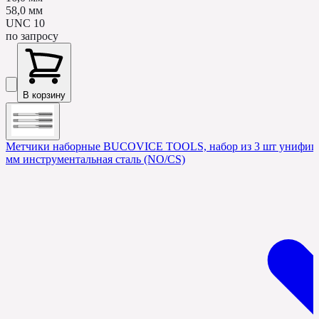
58,0 мм
UNC 10
по запросу
В корзину
Метчики наборные BUCOVICE TOOLS, набор из 3 шт унифицир
мм инструментальная сталь (NO/CS)