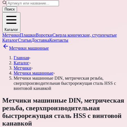
Поиск
Каталог
Метчики
Плашки
Воротки
Сверла конические, ступенчатые
Каталог
Статьи
Доставка
Контакты
Метчики машинные
Главная
›
Каталог
›
Метчики
›
Метчики машинные
›
Метчики машинные DIN, метрическая резьба,
сверхпроизводительная быстрорежущая сталь HSS с
винтовой канавкой
Метчики машинные DIN, метрическая
резьба, сверхпроизводительная
быстрорежущая сталь HSS с винтовой
канавкой