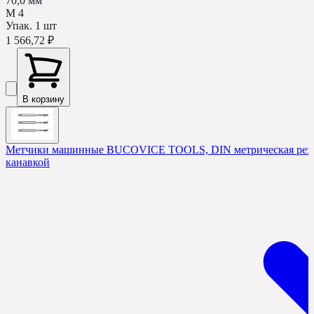
70,0 мм
М 4
Упак.
1
шт
1 566,72 ₽
В корзину
Метчики машинные BUCOVICE TOOLS, DIN метрическая резьб
канавкой