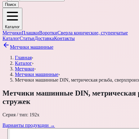
Поиск
Каталог
Метчики
Плашки
Воротки
Сверла конические, ступенчатые
Каталог
Статьи
Доставка
Контакты
Метчики машинные
Главная
›
Каталог
›
Метчики
›
Метчики машинные
›
Метчики машинные DIN, метрическая резьба, сверхпроиз
Метчики машинные DIN, метрическая р
стружек
Серия / тип:
192x
Варианты продукции →