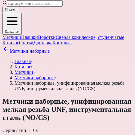
Поиск
Каталог
Метчики
Плашки
Воротки
Сверла конические, ступенчатые
Каталог
Статьи
Доставка
Контакты
Метчики наборные
Главная
›
Каталог
›
Метчики
›
Метчики наборные
›
Метчики наборные, унифицированная мелкая резьба
UNF, инструментальная сталь (NO/CS)
Метчики наборные, унифицированная
мелкая резьба UNF, инструментальная
сталь (NO/CS)
Серия / тип:
116х