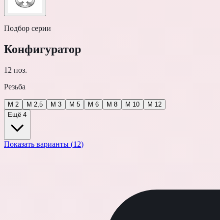
Подбор серии
Конфигуратор
12
поз.
Резьба
M 2
M 2,5
M 3
M 5
M 6
M 8
M 10
M 12
Ещё 4
Показать варианты (
12
)