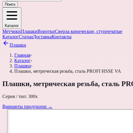
Поиск
Каталог
Метчики
Плашки
Воротки
Сверла конические, ступенчатые
Каталог
Статьи
Доставка
Контакты
Плашки
Главная
›
Каталог
›
Плашки
›
Плашки, метрическая резьба, сталь PROFI HSSE VA
Плашки, метрическая резьба, сталь P
Серия / тип:
300х
Варианты продукции →